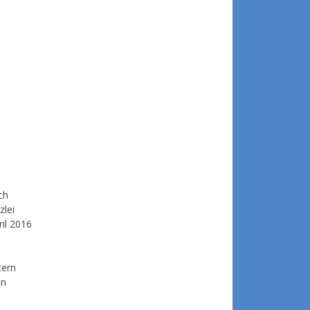
ch
zlei
ril 2016
tern
en