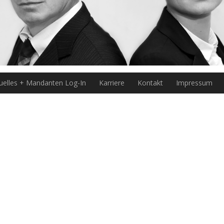
uelles + Mandanten Log-In
Karriere
Kontakt
Impressum